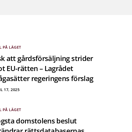
L PÅ LÄGET
sk att gårdsförsäljning strider
t EU-rätten – Lagrådet
rågasätter regeringens förslag
L 17, 2025
L PÅ LÄGET
gsta domstolens beslut
rändrar rättsdatabasernas