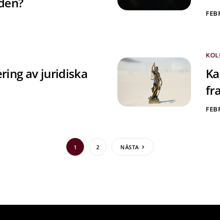
oden?
FEBR
KOL
ring av juridiska
Ka
fr
FEBR
1
2
NÄSTA