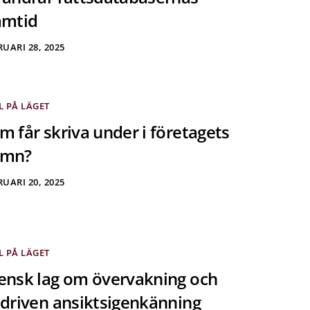
amtid
UARI 28, 2025
L PÅ LÄGET
m får skriva under i företagets
amn?
UARI 20, 2025
L PÅ LÄGET
ensk lag om övervakning och
-driven ansiktsigenkänning