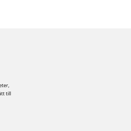
Logga in
eter,
t till