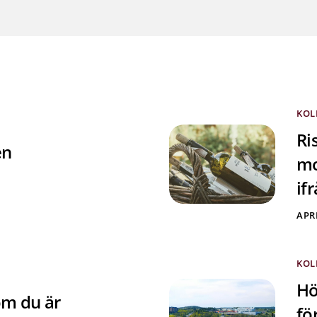
KOL
Ri
en
mo
if
APRI
KOL
Hö
om du är
fö