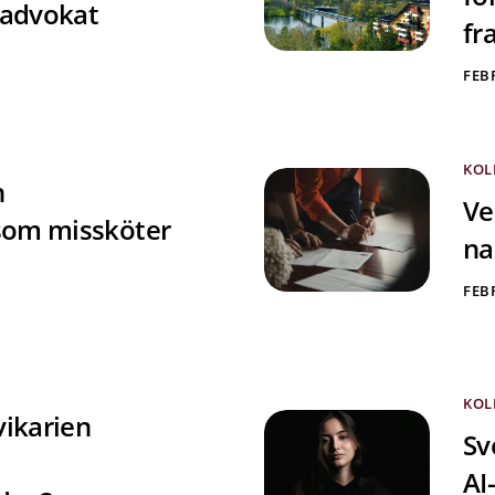
 advokat
fr
FEBR
KOL
n
Ve
som missköter
n
FEBR
KOL
vikarien
Sv
AI