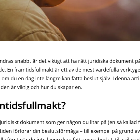
rändras snabbt är det viktigt att ha rätt juridiska dokument p
de. En framtidsfullmakt är ett av de mest värdefulla verktyge
ljs om du en dag inte längre kan fatta beslut själv. I denna ar
 den är viktig och hur du skapar en.
mtidsfullmakt?
 juridiskt dokument som ger någon du litar på (en så kallad 
tiden förlorar din beslutsförmåga – till exempel på grund a
lla först när du inte längre kan fatta egna beslut, till skillna