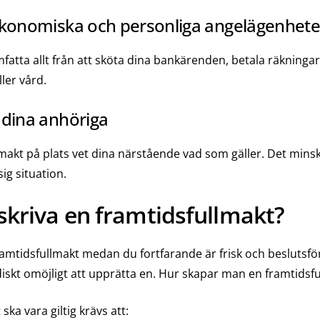
ekonomiska och personliga angelägenhete
atta allt från att sköta dina bankärenden, betala räkningar 
ler vård.
 dina anhöriga
makt på plats vet dina närstående vad som gäller. Det minska
ig situation.
kriva en framtidsfullmakt?
framtidsfullmakt medan du fortfarande är frisk och beslutsför. 
idiskt omöjligt att upprätta en. Hur skapar man en framtidsf
ska vara giltig krävs att: