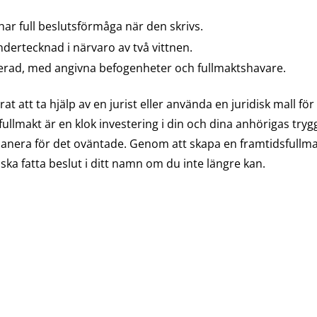
har full beslutsförmåga när den skrivs.
undertecknad i närvaro av två vittnen.
lerad, med angivna befogenheter och fullmaktshavare.
att ta hjälp av en jurist eller använda en juridisk mall för at
fullmakt är en klok investering i din och dina anhörigas try
nera för det oväntade. Genom att skapa en framtidsfullmakt i
a fatta beslut i ditt namn om du inte längre kan.