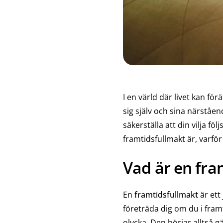
I en värld där livet kan fö
sig själv och sina närståen
säkerställa att din vilja fö
framtidsfullmakt är, varför
Vad är en fra
En
framtidsfullmakt
är ett
företräda dig om du i fram
olycka. Den börjar alltså gä