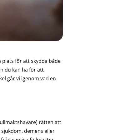
å plats för att skydda både
n du kan ha för att
tikel går vi igenom vad en
fullmaktshavare) rätten att
v sjukdom, demens eller
d från vanliga fullmakter