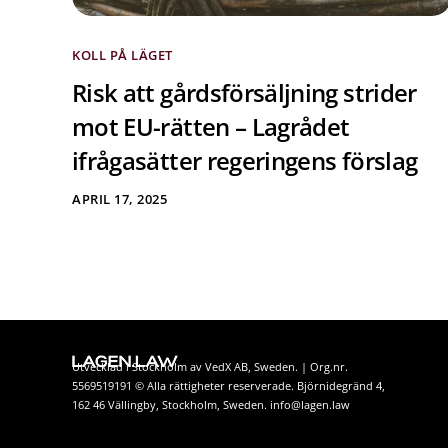
KOLL PÅ LÄGET
Risk att gårdsförsäljning strider
mot EU-rätten – Lagrådet
ifrågasätter regeringens förslag
APRIL 17, 2025
Utvecklad i Stockholm av VedX AB, Sweden. | Org.nr.
5569519191 © Alla rättigheter reserverade. Björnidegränd 4,
162 46 Vällingby, Stockholm, Sweden. info@lagen.law