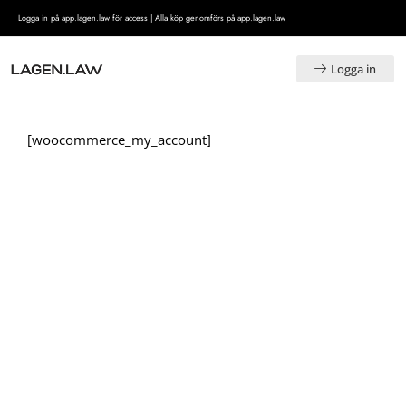
Logga in på app.lagen.law för access | Alla köp genomförs på app.lagen.law
Logga in
[woocommerce_my_account]