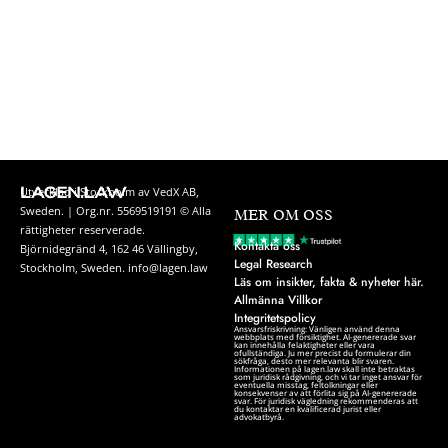
Utvecklad i Stockholm av VedX AB,
Sweden. | Org.nr. 5569519191 © Alla
MER OM OSS
rättigheter reserverade.
Kontakta oss
Björnidegränd 4, 162 46 Vällingby,
Legal Research
Stockholm, Sweden. info@lagen.law
Läs om insikter, fakta & nyheter här.
Allmänna Villkor
Integritetspolicy
Ansvarsfriskrivning: Vänligen använd denna
webbplats med försiktighet. AI-genererade svar
kan innehålla felaktigheter eller vara
ofullständiga. Ju mer precist du formulerar din
sökfråga, desto mer relevanta blir svaren.
Informationen på lagen.law skall inte betraktas
som juridisk rådgivning, och vi tar inget ansvar för
eventuella misstag, feltolkningar eller
konsekvenser av att förlita sig på AI-genererade
svar. För juridisk vägledning rekommenderas att
du kontaktar en kvalificerad jurist eller
advokatbyrå.